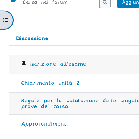
Aggiun
Cerca nei f
Apri indice del corso
Discussione
Stato
Elenco delle discussioni. Vis
Iscrizione all'esame
Chiarimento unità 2
Regole per la valutazione delle singol
prove del corso
Approfondimenti