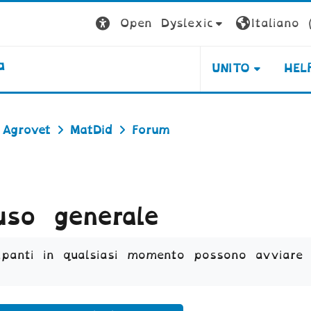
Open Dyslexic
Italiano ‎(
a
UNITO
HEL
 Agrovet
MatDid
Forum
so generale
ipanti in qualsiasi momento possono avviare