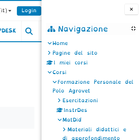
it)‎
Login
Blocchi
Navigazione
PDESK
Home
Pagine del sito
I miei corsi
Corsi
Formazione Personale del
Polo Agrovet
Esercitazioni
InstrDes
MatDid
Materiali didattici e
di approfondimento