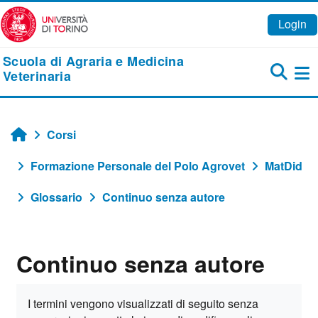
Vai al contenuto principale
Login
Scuola di Agraria e Medicina
Veterinaria
Pa
Corsi
Home
Formazione Personale del Polo Agrovet
MatDid
Glossario
Continuo senza autore
Continuo senza autore
Aggregazione dei criteri
I termini vengono visualizzati di seguito senza