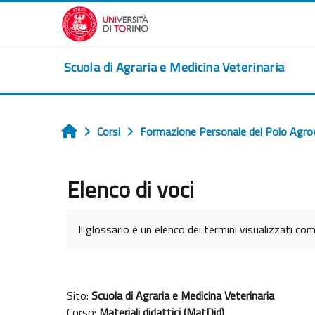
Vai al contenuto principale
Scuola di Agraria e Medicina Veterinaria
Corsi
Formazione Personale del Polo Agro
Home
Elenco di voci
Aggregazione dei criteri
Il glossario è un elenco dei termini visualizzati com
Sito:
Scuola di Agraria e Medicina Veterinaria
Corso:
Materiali didattici (MatDid)