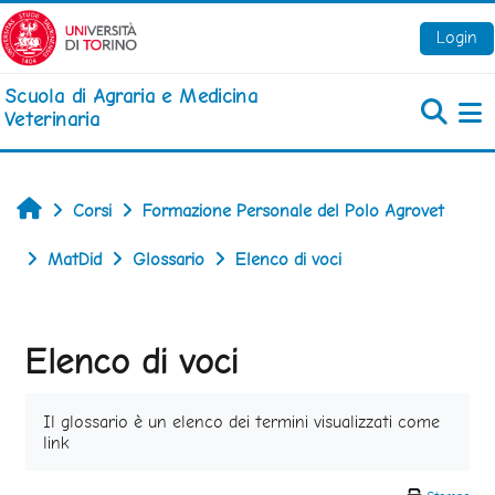
Vai al contenuto principale
Login
Scuola di Agraria e Medicina
Veterinaria
Pa
Home
Corsi
Formazione Personale del Polo Agrovet
MatDid
Glossario
Elenco di voci
Elenco di voci
Aggregazione dei criteri
Il glossario è un elenco dei termini visualizzati come
link