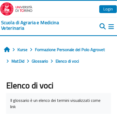
Zum Hauptinhalt
Login
Scuola di Agraria e Medicina
Veterinaria
We
Kurse
Formazione Personale del Polo Agrovet
Startseite
MatDid
Glossario
Elenco di voci
Elenco di voci
Abschlussbedingungen
Il glossario è un elenco dei termini visualizzati come
link