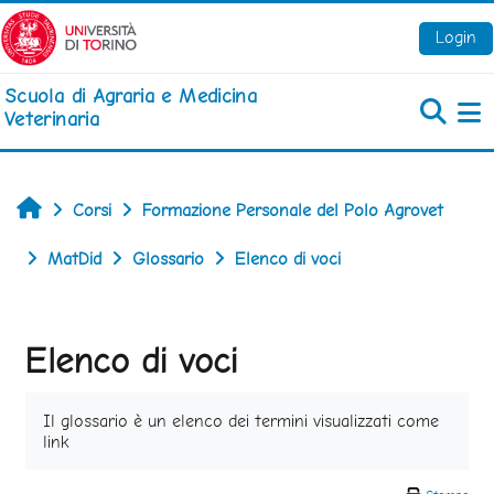
Vai al contenuto principale
Login
Scuola di Agraria e Medicina
Veterinaria
Pa
Home
Corsi
Formazione Personale del Polo Agrovet
MatDid
Glossario
Elenco di voci
Elenco di voci
Aggregazione dei criteri
Il glossario è un elenco dei termini visualizzati come
link