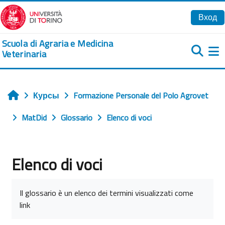
Перейти к основному содержанию
Вход
Scuola di Agraria e Medicina
Veterinaria
Б
Курсы
Formazione Personale del Polo Agrovet
Главная
MatDid
Glossario
Elenco di voci
Elenco di voci
Требуемые условия завершения
Il glossario è un elenco dei termini visualizzati come
link