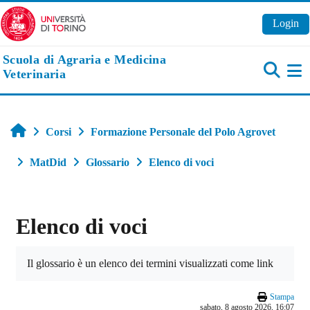
Vai al contenuto principale
Login
Scuola di Agraria e Medicina
Veterinaria
Pa
Home
Corsi
Formazione Personale del Polo Agrovet
MatDid
Glossario
Elenco di voci
Elenco di voci
Aggregazione dei criteri
Il glossario è un elenco dei termini visualizzati come link
Stampa
sabato, 8 agosto 2026, 16:07