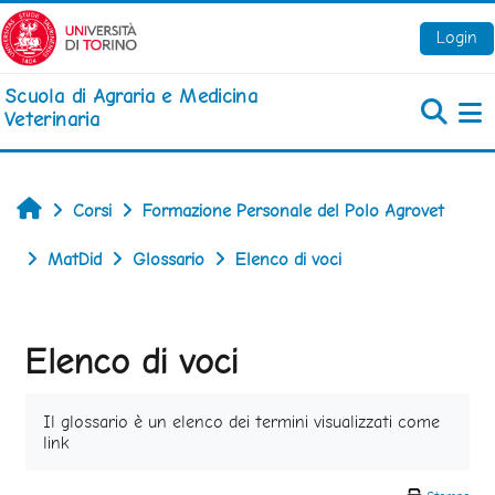
Vai al contenuto principale
Login
Scuola di Agraria e Medicina
Veterinaria
Pa
Home
Corsi
Formazione Personale del Polo Agrovet
MatDid
Glossario
Elenco di voci
Elenco di voci
Aggregazione dei criteri
Il glossario è un elenco dei termini visualizzati come
link