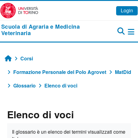
Vai al contenuto principale
Login
Scuola di Agraria e Medicina
Veterinaria
Pa
Corsi
Home
Formazione Personale del Polo Agrovet
MatDid
Glossario
Elenco di voci
Elenco di voci
Aggregazione dei criteri
Il glossario è un elenco dei termini visualizzati come