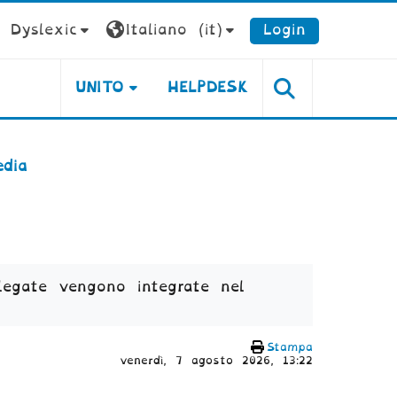
Dyslexic
Italiano ‎(it)‎
Login
UNITO
HELPDESK
edia
legate vengono integrate nel
Stampa
venerdì, 7 agosto 2026, 13:22