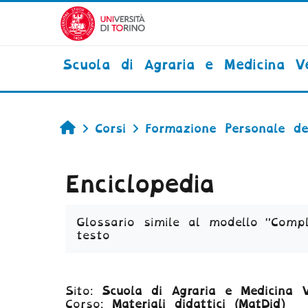
Vai al contenuto principale
Scuola di Agraria e Medicina Ve
Home
Corsi
Formazione Personale de
Enciclopedia
Aggregazione dei criteri
Glossario simile al modello "Comp
testo
Sito:
Scuola di Agraria e Medicina V
Corso:
Materiali didattici (MatDid)