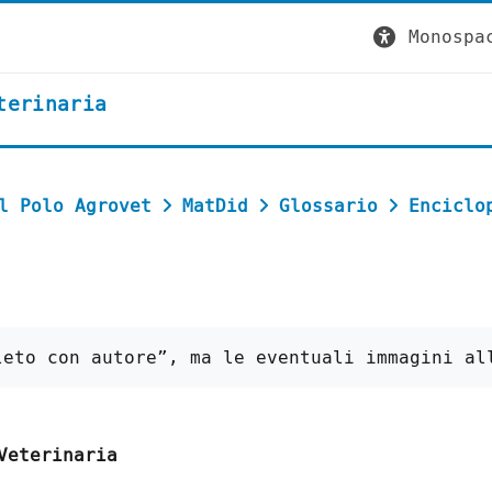
Monospa
terinaria
l Polo Agrovet
MatDid
Glossario
Enciclo
leto con autore”, ma le eventuali immagini al
Veterinaria