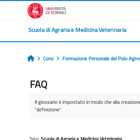
Vai al contenuto principale
Scuola di Agraria e Medicina Veterinaria
Corsi
Formazione Personale del Polo Agro
Home
FAQ
Aggregazione dei criteri
Il glossario è impostato in modo che alla creaz
“definizione”
Sito:
Scuola di Agraria e Medicina Veterinaria