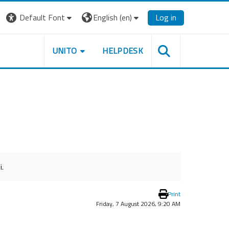
Default Font
English ‎(en)‎
Log in
UNITO
HELPDESK
i.
Print
Friday, 7 August 2026, 9:20 AM