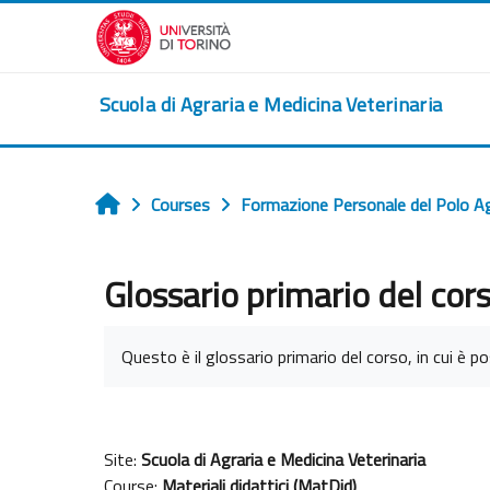
Skip to main content
Scuola di Agraria e Medicina Veterinaria
Courses
Formazione Personale del Polo A
Home
Glossario primario del cor
Completion requirements
Questo è il glossario primario del corso, in cui è pos
Site:
Scuola di Agraria e Medicina Veterinaria
Course:
Materiali didattici (MatDid)