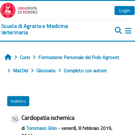
Vai al contenuto principale
Login
Scuola di Agraria e Medicina
Veterinaria
Pa
Corsi
Formazione Personale del Polo Agrovet
Home
MatDid
Glossario
Completo con autore
Indietro
Cardiopatia ischemica
TG
di
Tommaso Ghio
- venerdì, 8 febbraio 2019,