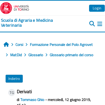
Vai al contenuto principale
Login
Scuola di Agraria e Medicina
Veterinaria
Pa
Corsi
Formazione Personale del Polo Agrovet
Home
MatDid
Glossario
Glossario primario del corso
Indietro
Derivati
TG
di
Tommaso Ghio
- mercoledì, 12 giugno 2019,