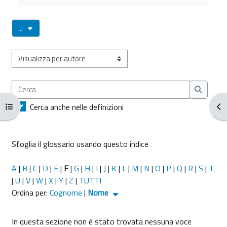
Esporta voci
...
Sfoglia il glossario usando questo indice
Cerca
Cerca
Apri indice del corso
Apr
Cerca anche nelle definizioni
Sfoglia il glossario usando questo indice
A
|
B
|
C
|
D
|
E
|
F
|
G
|
H
|
I
|
J
|
K
|
L
|
M
|
N
|
O
|
P
|
Q
|
R
|
S
|
T
|
U
|
V
|
W
|
X
|
Y
|
Z
|
TUTTI
Ordinato per Nome crescente
Ordina per:
Cognome
|
Nome
In questa sezione non è stato trovata nessuna voce