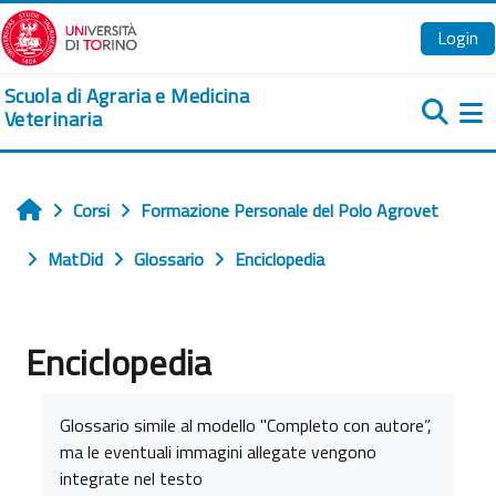
Vai al contenuto principale
Login
Scuola di Agraria e Medicina
Veterinaria
Pa
Corsi
Formazione Personale del Polo Agrovet
Home
MatDid
Glossario
Enciclopedia
Enciclopedia
Aggregazione dei criteri
Glossario simile al modello "Completo con autore”,
ma le eventuali immagini allegate vengono
integrate nel testo