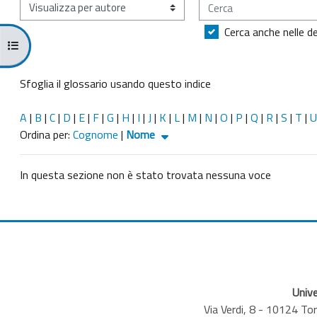
Cerca
Sfoglia il glossario usando questo indice
Cerca anche nelle de
Apri indice del corso
Sfoglia il glossario usando questo indice
A
|
B
|
C
|
D
|
E
|
F
|
G
|
H
|
I
|
J
|
K
|
L
|
M
|
N
|
O
|
P
|
Q
|
R
|
S
|
T
|
U
Ordinato per Nome crescente
Ordina per:
Cognome
|
Nome
In questa sezione non è stato trovata nessuna voce
Unive
Via Verdi, 8 - 10124 T