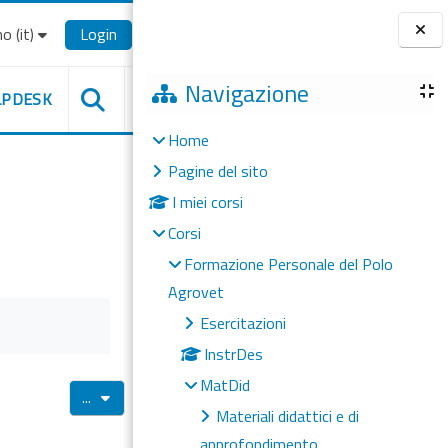
o ‎(it)‎
Login
Blocchi
Navigazione
LPDESK
Home
Pagine del sito
I miei corsi
Corsi
Formazione Personale del Polo
Agrovet
Esercitazioni
InstrDes
MatDid
Esporta voci
...
Materiali didattici e di
approfondimento