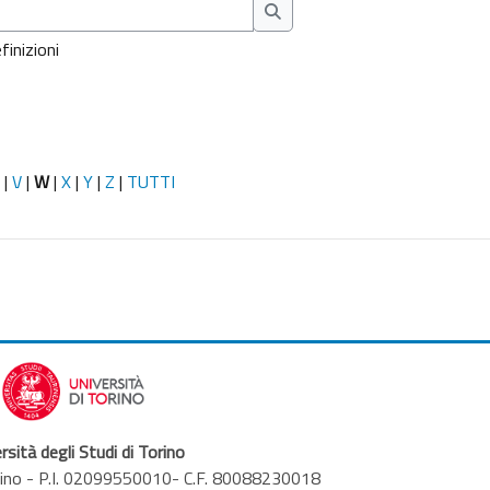
Cerca
finizioni
|
V
|
W
|
X
|
Y
|
Z
|
TUTTI
rsità degli Studi di Torino
orino - P.I. 02099550010- C.F. 80088230018