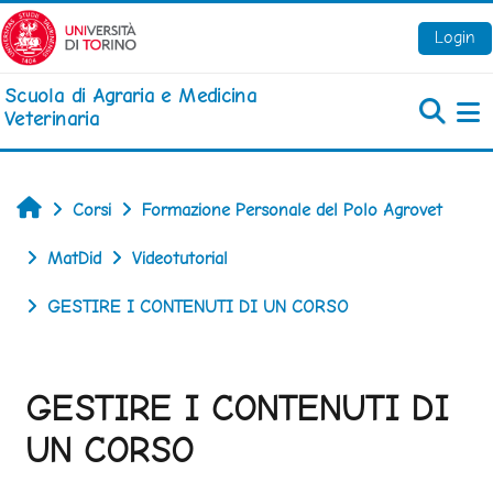
Vai al contenuto principale
Login
Scuola di Agraria e Medicina
Veterinaria
Pa
Home
Corsi
Formazione Personale del Polo Agrovet
MatDid
Videotutorial
GESTIRE I CONTENUTI DI UN CORSO
GESTIRE I CONTENUTI DI
UN CORSO
Aggregazione dei criteri