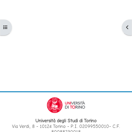
Apri indice del corso
Apr
Università degli Studi di Torino
Via Verdi, 8 - 10124 Torino - P.I. 02099550010- C.F.
80088230018