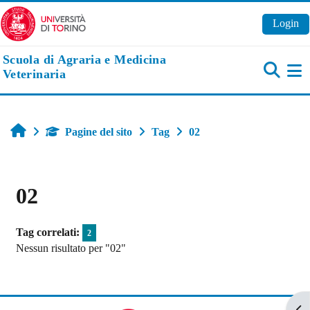
Vai al contenuto principale
Login
Scuola di Agraria e Medicina
Veterinaria
Pa
Home
Pagine del sito
Tag
02
02
Tag correlati:
2
Nessun risultato per "02"
Apr