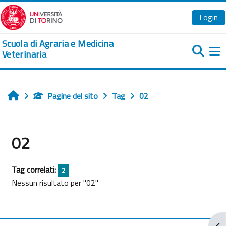
Vai al contenuto principale
Login
Scuola di Agraria e Medicina
Veterinaria
Pa
Pagine del sito
Tag
02
Home
02
Tag correlati:
2
Nessun risultato per "02"
Apr