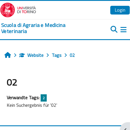
Zum Hauptinhalt
Login
Scuola di Agraria e Medicina
Veterinaria
We
Website
Tags
02
Startseite
02
Verwandte Tags:
2
Kein Suchergebnis für '02'
Blo