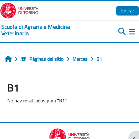
Salta al contenido principal
Entrar
Scuola di Agraria e Medicina
Veterinaria
Pa
Páginas del sitio
Marcas
B1
Inicio
B1
No hay resultados para "B1"
Abr