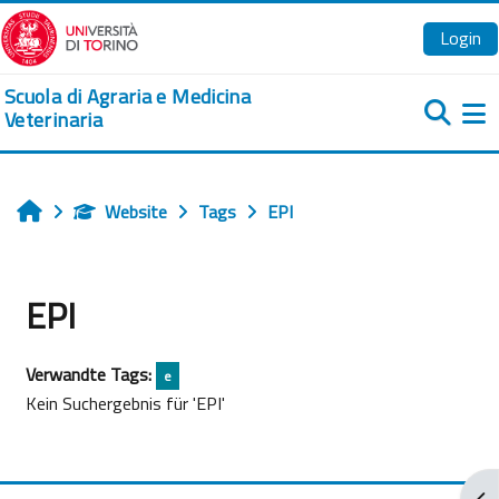
Zum Hauptinhalt
Login
Scuola di Agraria e Medicina
Veterinaria
We
Website
Tags
EPI
Startseite
EPI
Verwandte Tags:
e
Kein Suchergebnis für 'EPI'
Blo