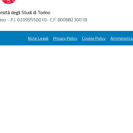
rsità degli Studi di Torino
orino - P.I. 02099550010- C.F. 80088230018
Note Legali
Privacy Policy
Cookie Policy
Amministraz