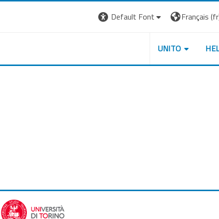
Default Font
Français ‎(fr)
UNITO
HE