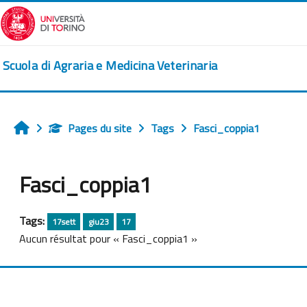
Passer au contenu principal
Scuola di Agraria e Medicina Veterinaria
Pages du site
Tags
Fasci_coppia1
Accueil
Fasci_coppia1
Tags:
17sett
giu23
17
Aucun résultat pour « Fasci_coppia1 »