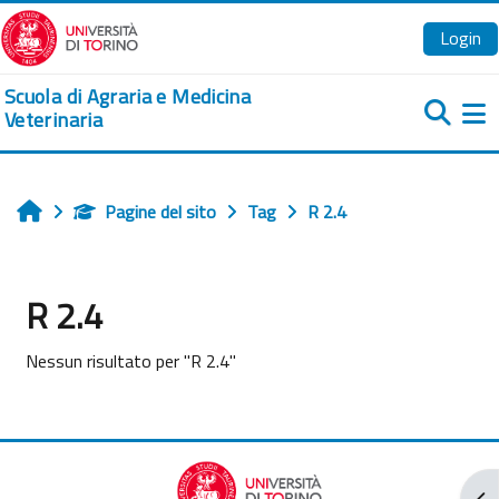
Vai al contenuto principale
Login
Scuola di Agraria e Medicina
Veterinaria
Pa
Pagine del sito
Tag
R 2.4
Home
R 2.4
Nessun risultato per "R 2.4"
Apr