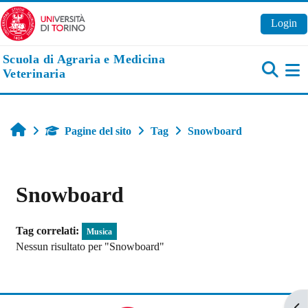
Vai al contenuto principale
Login
Scuola di Agraria e Medicina
Veterinaria
Pa
Home
Pagine del sito
Tag
Snowboard
Snowboard
Tag correlati:
Musica
Nessun risultato per "Snowboard"
Apr