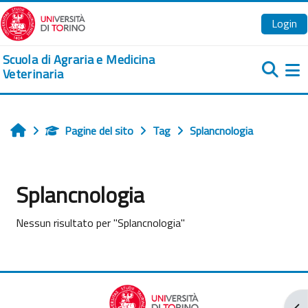
Vai al contenuto principale
Login
Scuola di Agraria e Medicina
Veterinaria
Pa
Pagine del sito
Tag
Splancnologia
Home
Splancnologia
Nessun risultato per "Splancnologia"
Apr