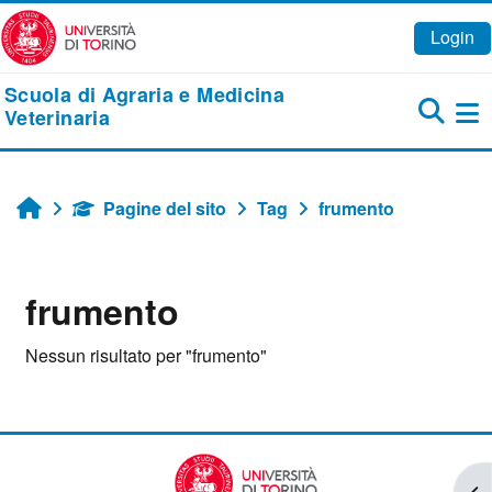
Vai al contenuto principale
Login
Scuola di Agraria e Medicina
Veterinaria
Pa
Pagine del sito
Tag
frumento
Home
frumento
Nessun risultato per "frumento"
Apr