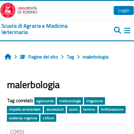
Vai al contenuto principale
Login
Scuola di Agraria e Medicina
Veterinaria
Pa
Pagine del sito
Tag
malerbologia
Home
malerbologia
Tag correlati:
agronomia
meteorologia
irrigazione
impatto ambientale
lavorazioni
suolo
terreno
fertilizzazione
sostanza organica
colture
CORSI