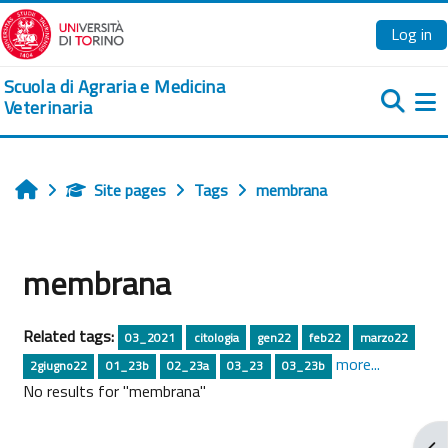
Skip to main content
Log in
Scuola di Agraria e Medicina
Veterinaria
Si
Site pages
Tags
membrana
Home
membrana
Related tags:
03_2021
citologia
gen22
feb22
marzo22
more...
2giugno22
01_23b
02_23a
03_23
03_23b
No results for "membrana"
Ope