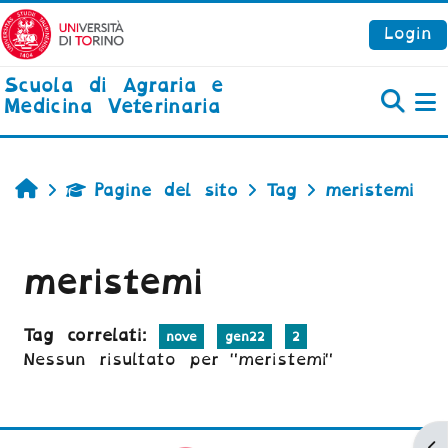
Vai al contenuto principale
Login
Scuola di Agraria e
Medicina Veterinaria
P
Home
Pagine del sito
Tag
meristemi
meristemi
Tag correlati:
nove
gen22
2
Nessun risultato per "meristemi"
Ap