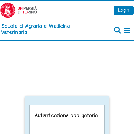
Vai al contenuto principale
Login
Scuola di Agraria e Medicina
Veterinaria
Pa
Autenticazione obbligatoria