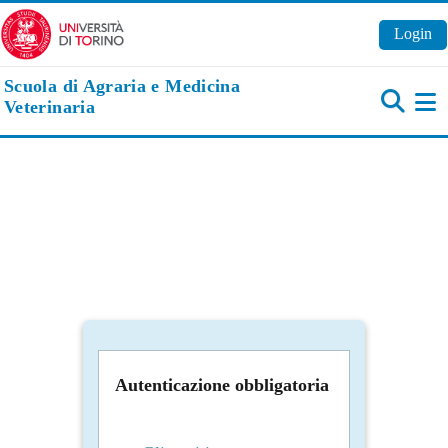
Vai al contenuto principale
Login
Scuola di Agraria e Medicina
Veterinaria
Pa
Autenticazione obbligatoria