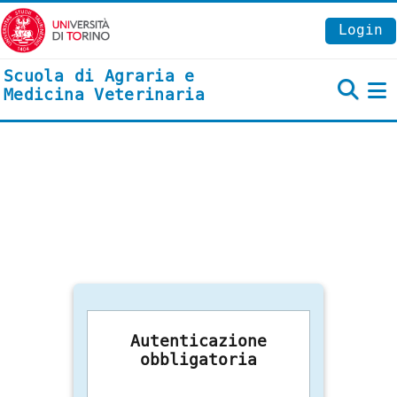
Vai al contenuto principale
Login
Scuola di Agraria e
Medicina Veterinaria
P
Autenticazione
obbligatoria