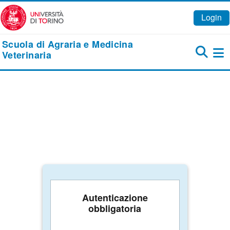
Vai al contenuto principale
Login
Scuola di Agraria e Medicina
Veterinaria
Pa
Autenticazione
obbligatoria