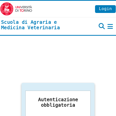
Vai al contenuto principale
Login
Scuola di Agraria e
Medicina Veterinaria
P
Autenticazione
obbligatoria