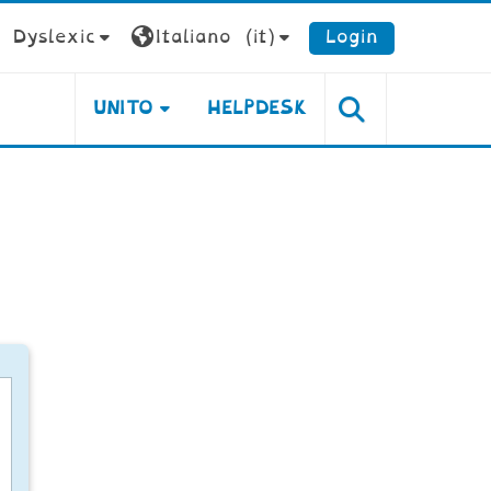
Dyslexic
Italiano ‎(it)‎
Login
UNITO
HELPDESK