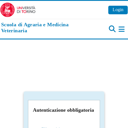
Vai al contenuto principale
Login
Scuola di Agraria e Medicina
Veterinaria
Pa
Autenticazione obbligatoria