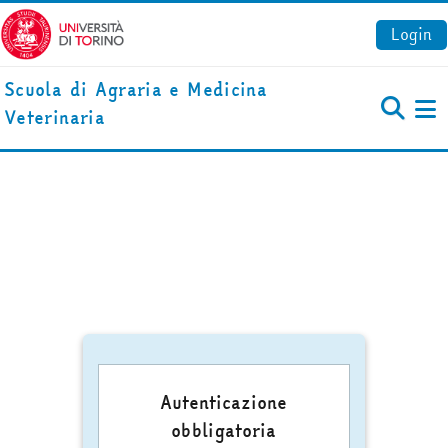
Vai al contenuto principale
Login
Scuola di Agraria e Medicina
Veterinaria
Pa
Autenticazione
obbligatoria