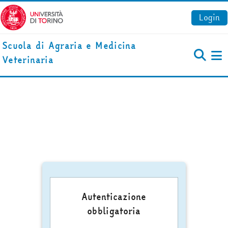
Vai al contenuto principale
Login
Scuola di Agraria e Medicina
Veterinaria
Pa
Autenticazione
obbligatoria