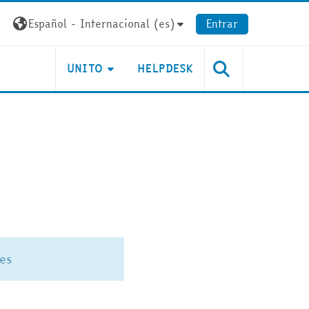
Español - Internacional ‎(es)‎
Entrar
UNITO
HELPDESK
es