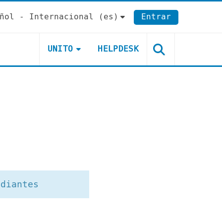
ñol - Internacional ‎(es)‎
Entrar
UNITO
HELPDESK
udiantes