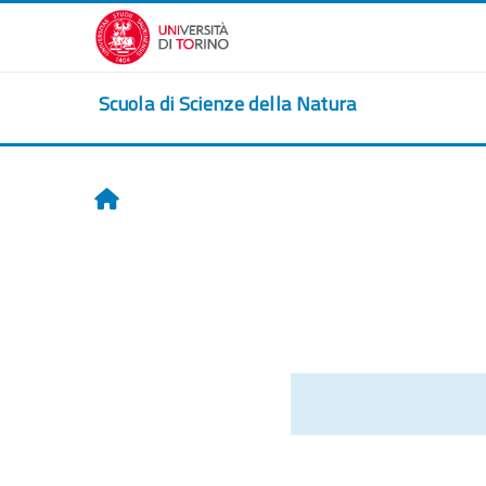
Skip to main content
Scuola di Scienze della Natura
Home