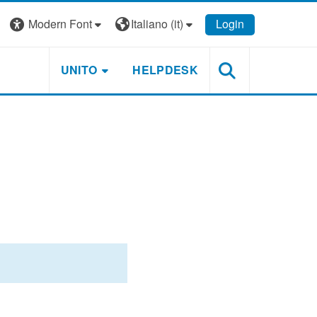
Modern Font
Italiano ‎(it)‎
Login
UNITO
HELPDESK