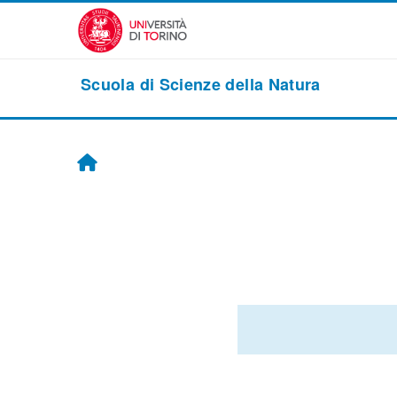
Vai al contenuto principale
Scuola di Scienze della Natura
Home