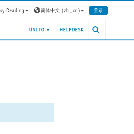
sy Reading
简体中文 ‎(zh_cn)‎
登录
UNITO
HELPDESK