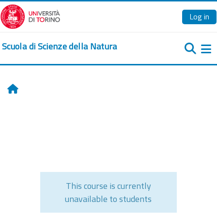
Skip to main content
Log in
Scuola di Scienze della Natura
Si
Home
This course is currently
unavailable to students