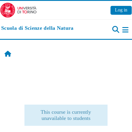
Skip to main content
Log in
Scuola di Scienze della Natura
Si
Home
This course is currently
unavailable to students