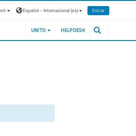
ont
Español - Internacional ‎(es)‎
Entrar
UNITO
HELPDESK