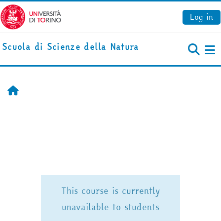
Skip to main content
Log in
Scuola di Scienze della Natura
S
Home
This course is currently
unavailable to students